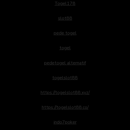
Togel178
slot88
pede togel
togel
pedetogel alternatif
togelslot88
https://togelslot88.xyz/
https://togelslot88.co/
indo7poker