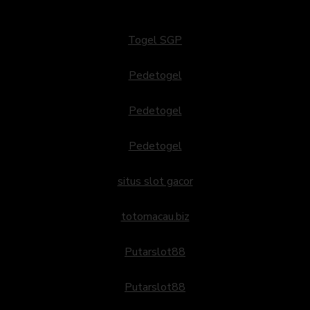
Togel SGP
Pedetogel
Pedetogel
Pedetogel
situs slot gacor
totomacau.biz
Putarslot88
Putarslot88