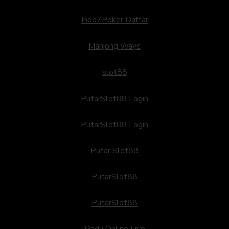
Indo7Poker Daftar
Mahjong Ways
slot88
PutarSlot88 Login
PutarSlot88 Login
Putar Slot88
PutarSlot88
PutarSlot88