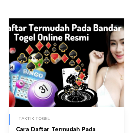
TAKTIK TOGEL
Cara Daftar Termudah Pada