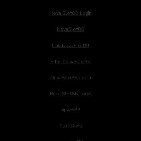
Nova Slot88 Login
NovaSlot88
Link NovaSlot88
Situs NovaSlot88
NovaSlot88 Login
PutarSlot88 Login
vipwin88
Slot Dana