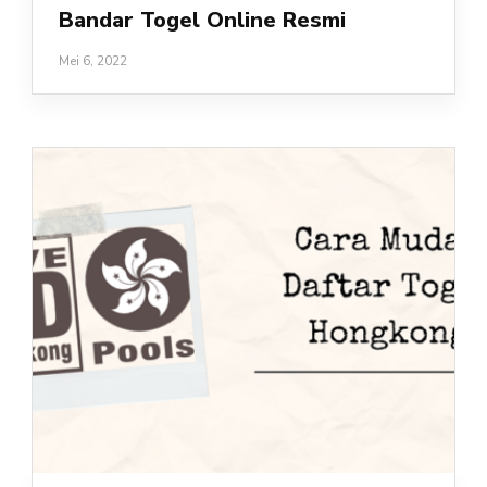
Bandar Togel Online Resmi
Mei 6, 2022